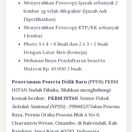
Menyerahkan Fotocopy Ijazah sebanyak 2
lembar yg telah dilegalisir (Ijazah Asli
Diperlihatkan)
Menyerahkan Fotocopy KTP/KK sebanyak
1 lembar
Photo 3 x 4 = 6 Buah dan 2 x 3 = 2 buah
Dengan Latar Biru (Kemeja)
Melunasi Biaya Pendaftaran beserta
Materai Rp. 10.000 2 buah
Penerimaan Peserta Didik Baru
(PPDB) PKBM
INTAN Sudah Dibuka, Silahkan menghubungi
kontak berikut :
PKBM INTAN
Nomor Pokok
Sekolah Nasional (NPSN) : P9948537
Jalan Pesona
Raya, Perum Graha Pesona Blok A No 6,
Cisaranten Wetan, Cinambo, di Baleendah, Kab.
Bandung, Jawa Barat 40293, Indonesia