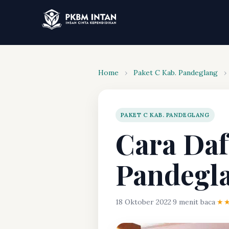
Home
›
Paket C Kab. Pandeglang
›
PAKET C KAB. PANDEGLANG
Cara Daf
Pandegl
18 Oktober 2022
·
9 menit baca
·
★