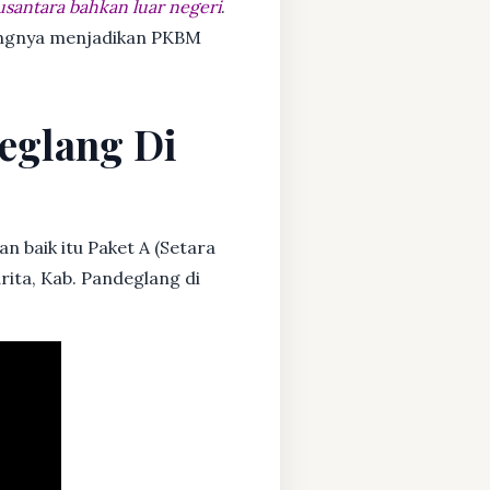
usantara bahkan luar negeri
.
dangnya menjadikan PKBM
deglang Di
n baik itu Paket A (Setara
rita, Kab. Pandeglang di