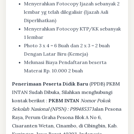
Menyerahkan Fotocopy Ijazah sebanyak 2
lembar yg telah dilegalisir (Ijazah Asli
Diperlihatkan)
Menyerahkan Fotocopy KTP/KK sebanyak
1 lembar
Photo 3 x 4 = 6 Buah dan 2 x 3 = 2 buah
Dengan Latar Biru (Kemeja)
Melunasi Biaya Pendaftaran beserta
Materai Rp. 10.000 2 buah
Penerimaan Peserta Didik Baru
(PPDB) PKBM
INTAN Sudah Dibuka, Silahkan menghubungi
kontak berikut :
PKBM INTAN
Nomor Pokok
Sekolah Nasional (NPSN) : P9948537
Jalan Pesona
Raya, Perum Graha Pesona Blok A No 6,
Cisaranten Wetan, Cinambo, di Cibingbin, Kab.
Kuningan, Jawa Barat 40293, Indonesia