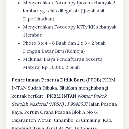
Menyerahkan Fotocopy Ijazah sebanyak 2
lembar yg telah dilegalisir (Ijazah Asli
Diperlihatkan)
Menyerahkan Fotocopy KTP/KK sebanyak
1 lembar
Photo 3 x 4 = 6 Buah dan 2 x 3 = 2 buah
Dengan Latar Biru (Kemeja)
Melunasi Biaya Pendaftaran beserta
Materai Rp. 10.000 2 buah
Penerimaan Peserta Didik Baru
(PPDB) PKBM
INTAN Sudah Dibuka, Silahkan menghubungi
kontak berikut :
PKBM INTAN
Nomor Pokok
Sekolah Nasional (NPSN) : P9948537
Jalan Pesona
Raya, Perum Graha Pesona Blok A No 6,
Cisaranten Wetan, Cinambo, di Cimaung, Kab.
Bandung, Jawa Barat 40293, Indonesia