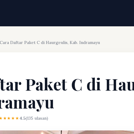
Cara Daftar Paket C di Haurgeulis, Kab. Indramayu
tar Paket C di Hau
dramayu
★★★★★
4.5
(135 ulasan)