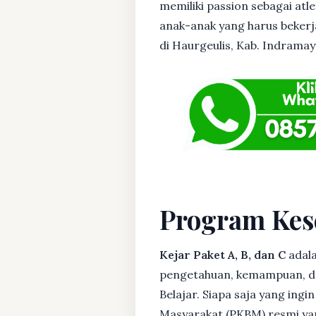
memiliki passion sebagai atl
anak-anak yang harus bekerja
di Haurgeulis, Kab. Indramayu
Program Kes
Kejar Paket A, B, dan C
adala
pengetahuan, kemampuan, dan
Belajar. Siapa saja yang ing
Masyarakat (PKBM) resmi yan