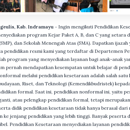
rgeulis, Kab. Indramayu -
Ingin mengikuti Pendidikan Kes
nyediakan program Kejar Paket A, B, dan C yang setara d
MP), dan Sekolah Menengah Atas (SMA). Dapatkan ijazah y
 pendidikan resmi kami yang terdaftar di Departemen Pe
ah program yang menyediakan layanan bagi anak-anak ya
um pernah mendapatkan kesempatan untuk belajar di pend
nformal melalui pendidikan kesetaraan adalah salah satu 
udayaan, Riset, dan Teknologi (Kemendikbudristek) kepada
dikan formal. Saat ini, pendidikan nonformal ini, yaitu p
anti, atau pelengkap pendidikan formal, tetapi merupakan 
Peserta didik pendidikan kesetaraan tidak hanya berasal dar
n ke jenjang pendidikan yang lebih tinggi. Banyak peserta 
ksibel. Pendidikan Kesetaraan menyediakan layanan pendidi