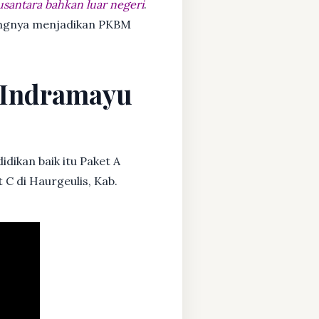
usantara bahkan luar negeri
.
dangnya menjadikan PKBM
. Indramayu
dikan baik itu Paket A
 C di Haurgeulis, Kab.