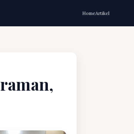
Home
Artikel
traman,