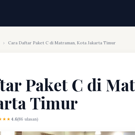
›
Cara Daftar Paket C di Matraman, Kota Jakarta Timur
tar Paket C di Ma
arta Timur
★★★
4.6
(86 ulasan)