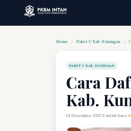
Home
›
Paket C Kab. Kuningan
›
C
PAKET C KAB. KUNINGAN
Cara Daf
Kab. Ku
14 Desember 2022
·
9 menit baca
·